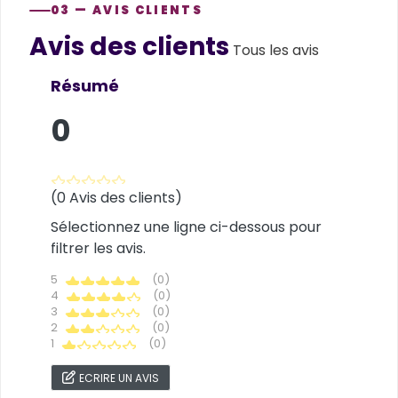
03 — AVIS CLIENTS
Avis des clients
Customer reviews
Tous les avis
Résumé
0
(0 Avis des clients)
Sélectionnez une ligne ci-dessous pour
filtrer les avis.
5
(0)
4
(0)
3
(0)
2
(0)
1
(0)
ECRIRE UN AVIS