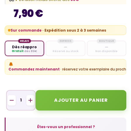
7,90 €
Sur commande
· Expédition sous 2 à 3 semaines
RELAIS
EXPRESS
BOUTIQUE
Dès réappro
—
—
Gratuit
dès 89€
Réservé au stock
Non disponible
🔔
Commandez maintenant
· réservez votre exemplaire du prochain
AJOUTER AU PANIER
Êtes-vous un professionnel ?