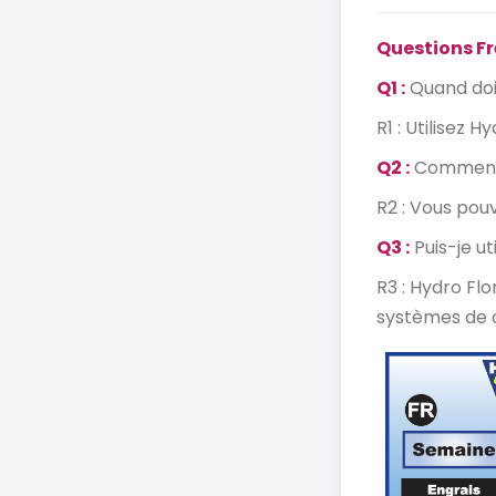
Questions Fr
Q1 :
Quand dois
R1 : Utilisez 
Q2 :
Comment aj
R2 : Vous pou
Q3 :
Puis-je ut
R3 : Hydro Fl
systèmes de c