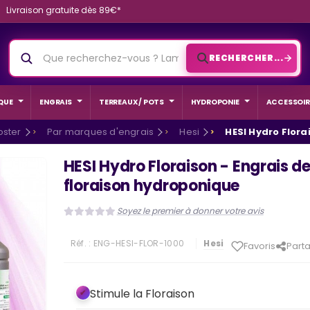
Livraison gratuite dès 89€*
RECHERCHER...
QUE
ENGRAIS
TERREAUX / POTS
HYDROPONIE
ACCESSOIR
oster
Par marques d'engrais
Hesi
HESI Hydro Flora
HESI Hydro Floraison - Engrais d
floraison hydroponique
Soyez le premier à donner votre avis
Réf. :
ENG-HESI-FLOR-1000
Hesi
Favoris
Part
Stimule la Floraison