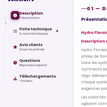
01 — 
Description
Présentation
Présentati
Fiche technique
6
Hydro Florai
6 caractéristiques
Description d
Avis clients
Hydro Florais
Soyez le premier
phase de flora
Questions
Dans les syst
Réponses experts
nutriments es
oligo-élément
Téléchargements
1 fichiers
chaque systè
exigences par
Les substrats
agissent comm