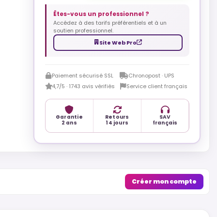
Êtes-vous un professionnel ?
Accédez à des tarifs préférentiels et à un
soutien professionnel.
Site Web Pro
Paiement sécurisé SSL
Chronopost · UPS
4,7/5 · 1743 avis vérifiés
Service client français
Garantie
Retours
SAV
2 ans
14 jours
français
Créer mon compte