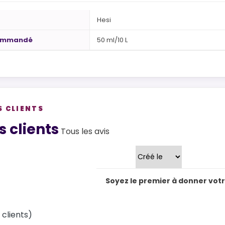
Hesi
ommandé
50 ml/10 L
S CLIENTS
views
s clients
Tous les avis
Trier par
Soyez le premier à donner votre
 clients)