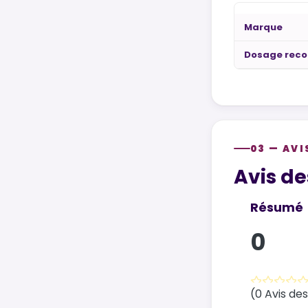
Marque
Dosage rec
03 — AVI
Customer re
Avis de
Résumé
0
(0 Avis des