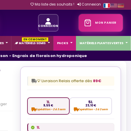
Ma liste des souhaits !
Connexion
MON PANIER
CONNEXION
EN CE MOMENT
ES
MATÉRIELS SEMIS
PACKS
MATÉRIELS PLANTES VERTES
ison - Engrais de floraison hydroponique
e
💡 Livraison Relais offerte dès
89€
1L
5L
ager
9,55 €
23,10 €
Expédition - 2 à 3 sem
Expédition - 2 à 3 sem
1L