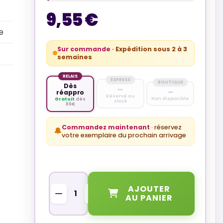
9,55 €
e
Sur commande
· Expédition sous 2 à 3
semaines
RELAIS
EXPRESS
BOUTIQUE
Dès
—
—
réappro
Réservé au
Non disponible
Gratuit
dès
stock
89€
Commandez maintenant
· réservez
🔔
votre exemplaire du prochain arrivage
QUANTITÉ
AJOUTER
AU PANIER