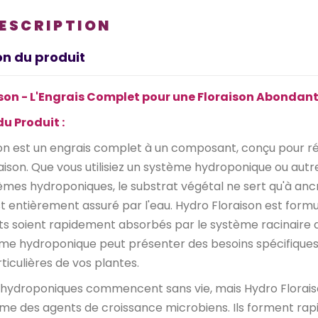
DESCRIPTION
on du produit
son - L'Engrais Complet pour une Floraison Abondan
u Produit :
on est un engrais complet à un composant, conçu pour rép
ison. Que vous utilisiez un système hydroponique ou autre,
èmes hydroponiques, le substrat végétal ne sert qu'à ancr
t entièrement assuré par l'eau. Hydro Floraison est formu
s soient rapidement absorbés par le système racinaire dè
me hydroponique peut présenter des besoins spécifiques
ticulières de vos plantes.
 hydroponiques commencent sans vie, mais Hydro Florais
e des agents de croissance microbiens. Ils forment rapid