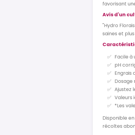
favorisant un
Avis d'un cul
"Hydro Florai
saines et plus
Caractéristi
Facile à u
pH corri
Engrais 
Dosage r
Ajustez 
Valeurs i
*Les vale
Disponible en 
récoltes abon