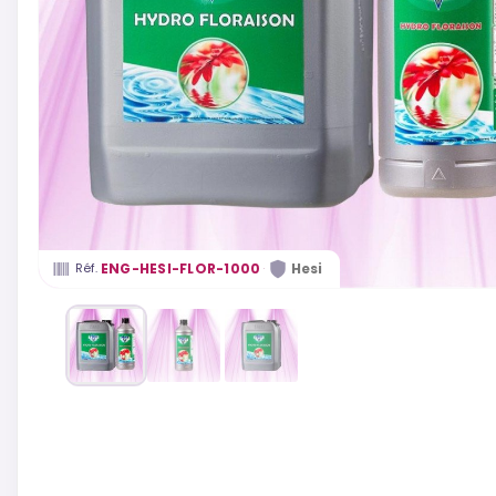
·
ENG-HESI-FLOR-1000
Hesi
Réf.