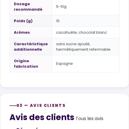
Dosage
5-10g
recommandé
Poids (g)
10
Arômes
cacahuète, chocolat blanc
Caractéristique
sans sucre ajouté,
additionnelle
hermétiquement refermable
Origine
Espagne
fabrication
03 — AVIS CLIENTS
Avis des clients
Customer reviews
Tous les avis