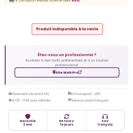
💡 Livraison Relais offerte dès
89€
Produit indisponible à la vente
Êtes-vous un professionnel ?
Accédez à des tarifs préférentiels et à un soutien
professionnel.
Site Web Pro
Paiement sécurisé SSL
Chronopost · UPS
4,7/5 · 1743 avis vérifiés
Service client français
Garantie
Retours
SAV
2 ans
14 jours
français