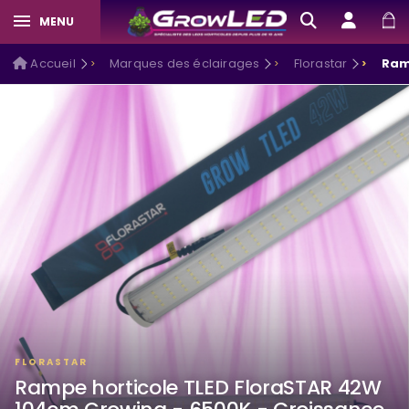
MENU
Accueil
Marques des éclairages
Florastar
Ram
FLORASTAR
Rampe horticole TLED FloraSTAR 42W