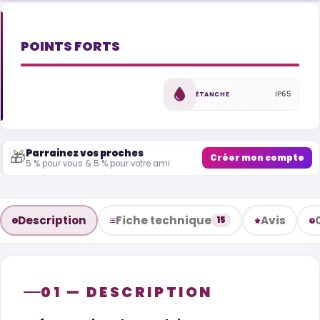
POINTS FORTS
IP65
ÉTANCHE
Parrainez vos proches
🎁
Créer mon compte
5 % pour vous & 5 % pour votre ami
Description
Fiche technique
Avis
15
01 — DESCRIPTION