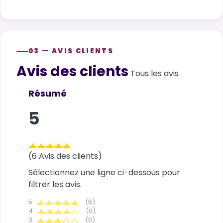
03 — AVIS CLIENTS
Avis des clients
Customer reviews
Tous les avis
Résumé
5
(6 Avis des clients)
Sélectionnez une ligne ci-dessous pour
filtrer les avis.
5
(6)
4
(0)
3
(0)