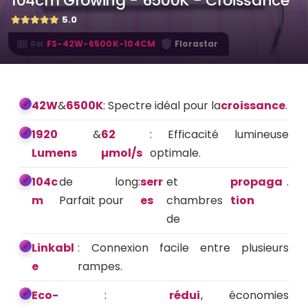
104cm Growing - 6500K - Croissance
5.0
·
FS-42W-6500K-104CM
Florastar
Réf.
42W
&
6500K
: Spectre idéal pour la
croissance
.
1920
&
62
: Efficacité lumineuse
Lumens
µmol/s
optimale.
104c
de long:
serr
et
propaga
.
m
Parfait pour
es
chambres
tion
de
Linkabl
: Connexion facile entre plusieurs
e
rampes.
Eco-
:
rédui
, économies