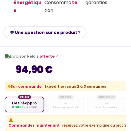
énergétiqu
Consomma
te
garanties.
e
tion
💬 Une question sur ce produit ?
Livraison Relais
offerte
✓
94,90 €
Sur commande
· Expédition sous 2 à 3 semaines
RELAIS
EXPRESS
BOUTIQUE
Dès réappro
—
—
Gratuit
dès 89€
Réservé au stock
Non disponible
🔔
Commandez maintenant
· réservez votre exemplaire du prochain