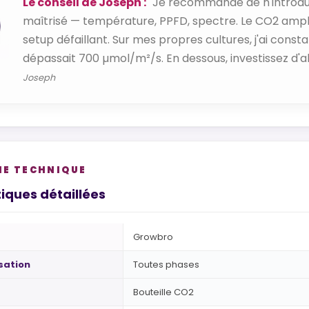
Le conseil de Joseph :
"Je recommande de n'introduir
maîtrisé — température, PPFD, spectre. Le CO2 amplifi
setup défaillant. Sur mes propres cultures, j'ai cons
dépassait 700 µmol/m²/s. En dessous, investissez d'a
Joseph
HE TECHNIQUE
iques détaillées
Growbro
isation
Toutes phases
Bouteille CO2