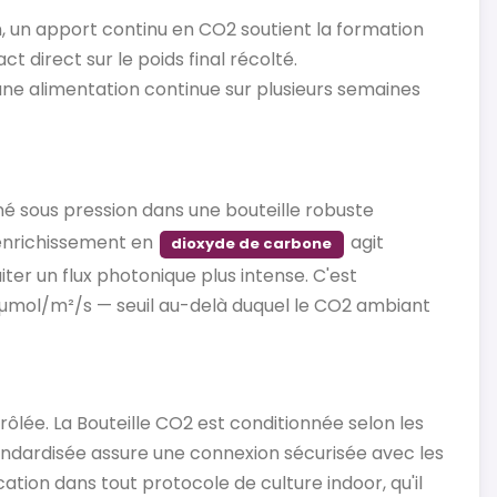
, un apport continu en CO2 soutient la formation
t direct sur le poids final récolté.
 une alimentation continue sur plusieurs semaines
né sous pression dans une bouteille robuste
'enrichissement en
agit
dioxyde de carbone
ter un flux photonique plus intense. C'est
mol/m²/s — seuil au-delà duquel le CO2 ambiant
ôlée. La Bouteille CO2 est conditionnée selon les
ndardisée assure une connexion sécurisée avec les
tion dans tout protocole de culture indoor, qu'il