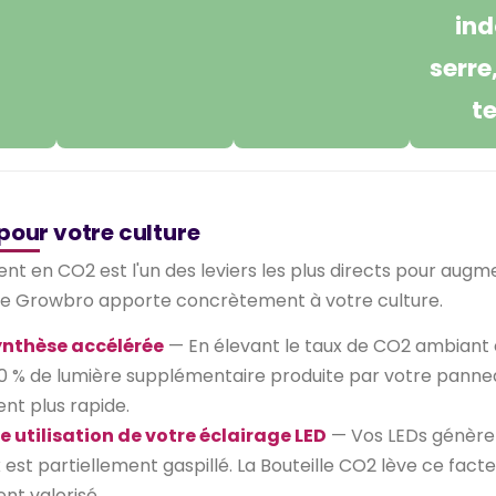
ind
serre
t
pour votre culture
ent en CO2 est l'un des leviers les plus directs pour augm
lle Growbro apporte concrètement à votre culture.
nthèse accélérée
— En élevant le taux de CO2 ambiant e
30 % de lumière supplémentaire produite par votre pannea
ent plus rapide.
e utilisation de votre éclairage LED
— Vos LEDs génèrent
 est partiellement gaspillé. La Bouteille CO2 lève ce fact
nt valorisé.