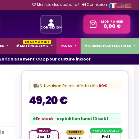
Ma liste des souhaits !
Connexion
MON PANIER
0,00 €
CONNEXION
EN CE MOMENT
ES
MATÉRIELS SEMIS
PACKS
MATÉRIELS PLANTES VERTES
 Enrichissement CO2 pour culture indoor
e
💡 Livraison Relais offerte dès
89€
49,20 €
En stock
· expédition lundi 10 août
le
RELAIS
⚡ CLICK & COLLECT
EXPRESS
Jeu. 13
Prêt
Mar. 11