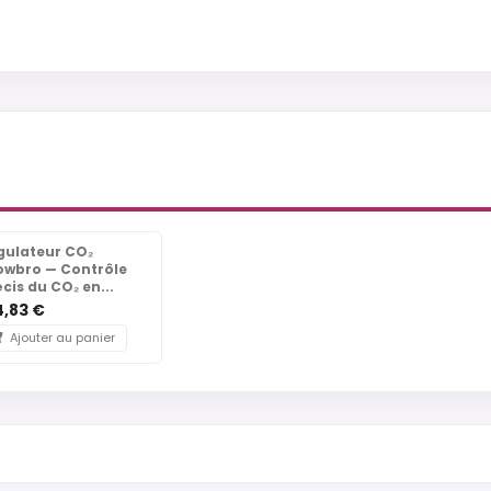
gulateur CO₂
owbro — Contrôle
cis du CO₂ en...
4,83 €
Ajouter au panier