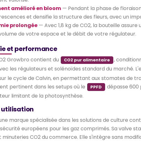
nt amélioré en bloom
— Pendant la phase de floraison
rescences et densifie la structure des fleurs, avec un impac
mie prolongée
— Avec 1,8 kg de CO2, la bouteille assure
 volume de votre espace et le débit de votre régulateur.
ie et performance
CO2 Growbro contient du
, condition
CO2 pur alimentaire
ec les régulateurs et solénoïdes standard du marché. L
ur le cycle de Calvin, en permettant aux stomates de trai
ent pertinent dans les setups où le
dépasse 600 µ
PPFD
cteur limitant de la photosynthèse.
 utilisation
ne marque spécialisée dans les solutions de culture contr
sécurité européens pour les gaz comprimés. Sa valve sta
t minuteries CO2 du commerce. Elle s'intègre sans modifica