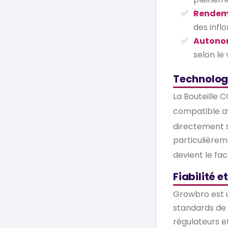
Rendeme
des inflo
Autono
selon le
Technolog
La Bouteille 
compatible av
directement s
particulièrem
devient le fa
Fiabilité et
Growbro est u
standards de 
régulateurs e