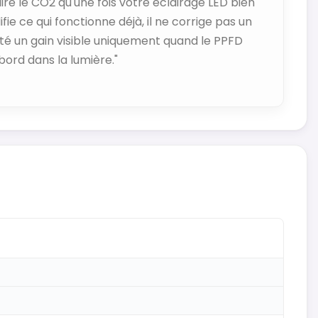
e le CO2 qu'une fois votre éclairage LED bien
e ce qui fonctionne déjà, il ne corrige pas un
taté un gain visible uniquement quand le PPFD
bord dans la lumière."