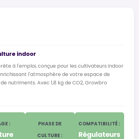
lture indoor
ête à l'emploi, conçue pour les cultivateurs indoor
n enrichissant l'atmosphère de votre espace de
 de nutriments. Avec 1,8 kg de CO2, Growbro
GE :
PHASE DE
COMPATIBILITÉ :
ture
Régulateurs
CULTURE :