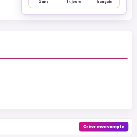
2 ans
14 jours
français
Créer mon compte