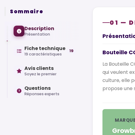
Sommaire
01 — 
Description
Présentation
Présentati
Fiche technique
19
Bouteille C
19 caractéristiques
La Bouteille 
Avis clients
qui veulent e
Soyez le premier
culture, elle
Questions
propose une s
Réponses experts
MARQUE
Growb