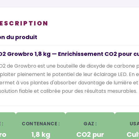
DESCRIPTION
on du produit
O2 Growbro 1,8 kg — Enrichissement CO2 pour cu
CO2 de Growbro est une bouteille de dioxyde de carbone pr
xploiter pleinement le potentiel de leur éclairage LED. E
 permet à vos plantes d'absorber davantage de lumière et
olution fiable et calibrée pour des résultats mesurables.
 :
CONTENANCE :
GAZ :
USA
ro
1,8 kg
CO2 pur
Cul