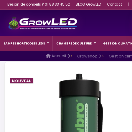
Besoin de conseils ? 01 88 33 45 52
BLOG GrowLED
Contact
|
LAMPES HORTICOLES LEDS
CHAMBRE DE CULTURE
GESTION CLIMATI
Accueil
Growshop
Gestion cli
NOUVEAU