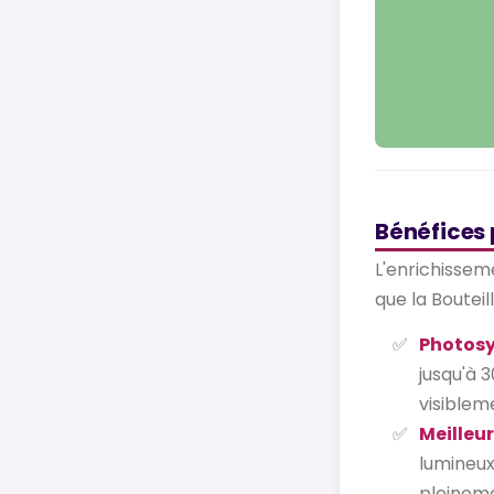
Bénéfices 
L'enrichissem
que la Boutei
Photosy
jusqu'à 
visiblem
Meilleur
lumineux
pleineme