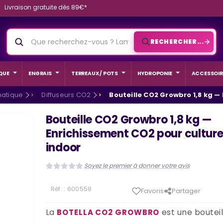
Livraison gratuite dès 89€*
RECHERCHER...
QUE
ENGRAIS
TERREAUX / POTS
HYDROPONIE
ACCESSOIR
matique
Diffuseurs CO2
Bouteille CO2 Growbro 1,8 kg —
Bouteille CO2 Growbro 1,8 kg —
Enrichissement CO2 pour cultur
indoor
Soyez le premier à donner votre avis
Réf. :
600558
Favoris
Partager
La
est une bouteil
BOTELLA CO2 GROWBRO