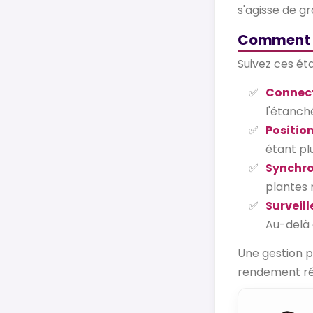
s'agisse de g
Comment ut
Suivez ces ét
Connect
l'étanché
Position
étant plu
Synchro
plantes n
Surveill
Au-delà 
Une gestion p
rendement rée