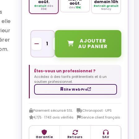
août.
demain 10h
août.
Gratuit
dès
Retrait gratuit
dès
10€
89€
Nancy
s
, elle
ieur
QUANTITÉ
érer
AJOUTER
AU PANIER
om.
Êtes-vous un professionnel ?
Accédez à des tarifs préférentiels et à un
soutien professionnel.
Site Web Pro
Paiement sécurisé SSL
Chronopost · UPS
4,7/5 · 1743 avis vérifiés
Service client français
Garantie
Retours
SAV