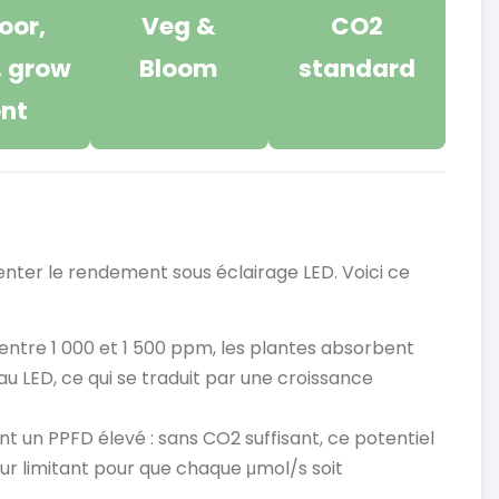
oor,
Veg &
CO2
, grow
Bloom
standard
ent
enter le rendement sous éclairage LED. Voici ce
ntre 1 000 et 1 500 ppm, les plantes absorbent
u LED, ce qui se traduit par une croissance
 un PPFD élevé : sans CO2 suffisant, ce potentiel
eur limitant pour que chaque μmol/s soit