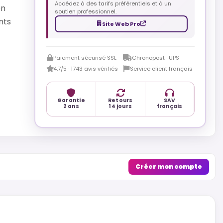
Accédez à des tarifs préférentiels et à un
en
soutien professionnel.
nts
Site Web Pro
Paiement sécurisé SSL
Chronopost · UPS
4,7/5 · 1743 avis vérifiés
Service client français
Garantie
Retours
SAV
2 ans
14 jours
français
Créer mon compte