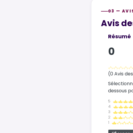
03 — AVI
Customer re
Avis de
Résumé
0
(0 Avis des
Sélectionn
dessous pou
5
4
3
2
1