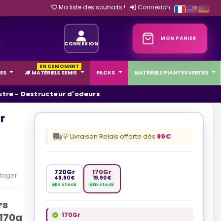
Ma liste des souhaits !
Connexion
MON PANIER
CONNEXION
EN CE MOMENT
ES
MATÉRIELS SEMIS
PACKS
MATÉRIELS PLANTES VERTES
tre - Destructeur d'odeurs
r
💡 Livraison Relais offerte dès
89€
720Gr
170Gr
tager
49,90 €
19,90 €
En stock
En stock
rs
170Gr
(170g