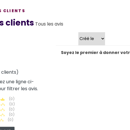
S CLIENTS
views
s clients
Tous les avis
Trier par
Soyez le premier à donner votre
 clients)
ez une ligne ci-
r filtrer les avis.
(0)
(0)
(0)
(0)
(0)