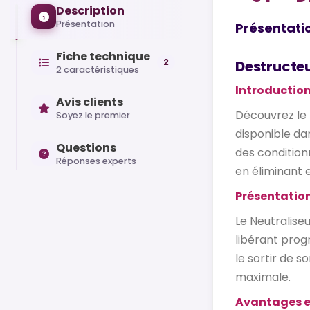
Description
Présentation
Présentati
Fiche technique
2
Destructeu
2 caractéristiques
Introductio
Avis clients
Découvrez le 
Soyez le premier
disponible da
Questions
des condition
Réponses experts
en éliminant 
Présentation
Le Neutralise
libérant progr
le sortir de s
maximale.
Avantages e