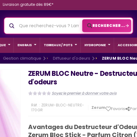
Livraison gratuite dès 89€*
RECHERCHER...
QUE
ENGRAIS
TERREAUX / POTS
HYDROPONIE
ACCESSOIR
Gestion climatique
Diffuseur d'odeurs
ZERUM BLOC Neu
ZERUM BLOC Neutre - Destructeu
d'odeurs
Soyez le premier à donner votre avis
Réf. :
ZERUM-BLOC-NEUTRE-
Zerum
Favoris
Par
170GR
Avantages du Destructeur d'Odeu
Zerum Bloc Stick - Parfum Citron 