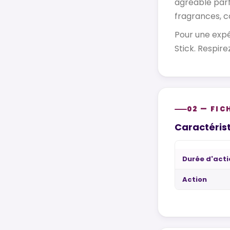
agréable parf
fragrances, c
Pour une expé
Stick. Respire
02 — FIC
Caractérist
Durée d'act
Action