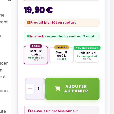
19,90 €
une
éant
Produit bientôt en rupture
n
En stock
· expédition vendredi 7 août
RELAIS
EXPRESS
⚡ CLICK & COLLECT
Mer. 12
Sam. 8
Prêt en 2h
août.
août.
Retrait gratuit
Gratuit
dès
Nancy
dès
10€
89€
acer
un
r à
QUANTITÉ
AJOUTER
paces
AU PANIER
oute
Êtes-vous un professionnel ?