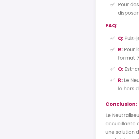
Pour des
disposan
FAQ:
Q:
Puis-j
R:
Pour l
format 7
Q:
Est-ce
R:
Le Neut
le hors 
Conclusion:
Le Neutralise
accueillante 
une solution 