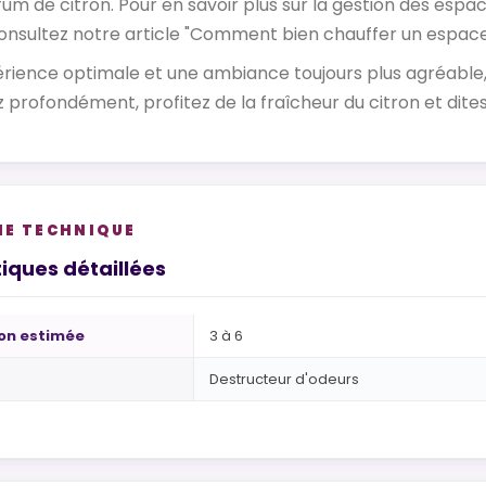
um de citron. Pour en savoir plus sur la gestion des espa
onsultez notre article "Comment bien chauffer un espace d
rience optimale et une ambiance toujours plus agréable, 
z profondément, profitez de la fraîcheur du citron et dite
HE TECHNIQUE
iques détaillées
ion estimée
3 à 6
Destructeur d'odeurs