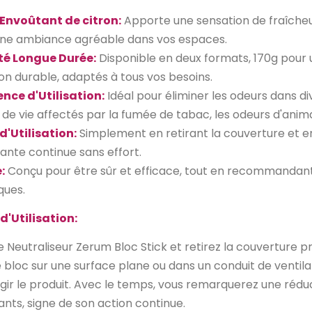
Envoûtant de citron:
Apporte une sensation de fraîcheu
une ambiance agréable dans vos espaces.
ité Longue Durée:
Disponible en deux formats, 170g pour u
on durable, adaptés à tous vos besoins.
nce d'Utilisation:
Idéal pour éliminer les odeurs dans di
de vie affectés par la fumée de tabac, les odeurs d'anim
 d'Utilisation:
Simplement en retirant la couverture et en
sante continue sans effort.
:
Conçu pour être sûr et efficace, tout en recommandant
ques.
d'Utilisation:
e Neutraliseur Zerum Bloc Stick et retirez la couverture p
e bloc sur une surface plane ou dans un conduit de ventila
agir le produit. Avec le temps, vous remarquerez une rédu
ts, signe de son action continue.