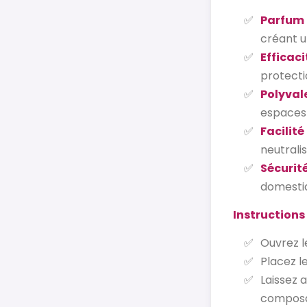
Parfum 
créant 
Efficac
protecti
Polyvale
espaces 
Facilité
neutrali
Sécurité
domesti
Instructions 
Ouvrez l
Placez l
Laissez 
composan