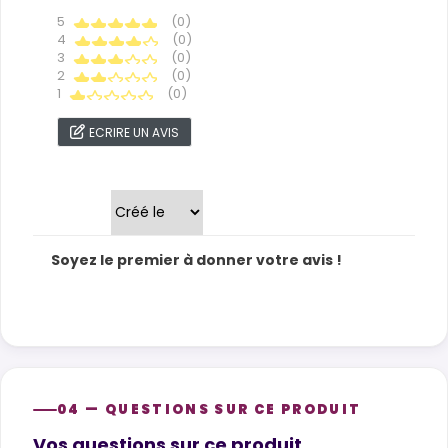
5
(0)
4
(0)
3
(0)
2
(0)
1
(0)
ECRIRE UN AVIS
Trier par
Soyez le premier à donner votre avis !
04 — QUESTIONS SUR CE PRODUIT
Product questions
Vos questions sur ce produit