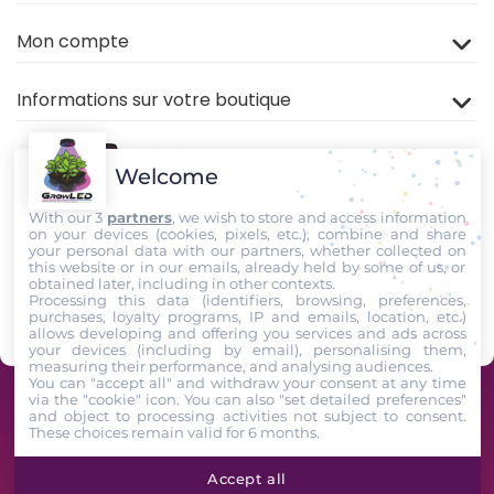
Mon compte
Informations sur votre boutique
Welcome
With our 3
partners
, we wish to store and access information
on your devices (cookies, pixels, etc.), combine and share
your personal data with our partners, whether collected on
this website or in our emails, already held by some of us, or
Rejoignez nous sur
TIKTOK
,
Youtube
et
Facebook
!
obtained later, including in other contexts.
Processing this data (identifiers, browsing, preferences,
purchases, loyalty programs, IP and emails, location, etc.)
Suivez-Nous
allows developing and offering you services and ads across
your devices (including by email), personalising them,
measuring their performance, and analysing audiences.
You can "accept all" and withdraw your consent at any time
via the "cookie" icon
. You can also "set detailed preferences"
GrowLED - Équipe de passionnés horticoles à votre service depuis 2009 -
and object to processing activities not subject to consent.
These choices remain valid for 6 months.
2026. All Rights Reserved
Accept all