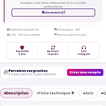
Accédez à des tarifs préférentiels et à un soutien
professionnel.
Site Web Pro
Paiement sécurisé SSL
Chronopost · UPS
4,7/5 · 1743 avis vérifiés
Service client français
Garantie
Retours
SAV
2 ans
14 jours
français
Parrainez vos proches
🎁
Créer mon compte
5 % pour vous & 5 % pour votre ami
Description
Fiche technique
Avis
Q
9