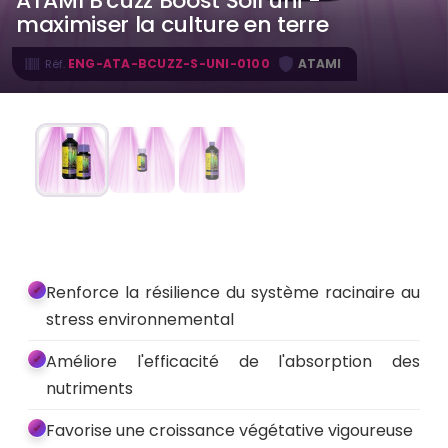
ATAMI B'cuzz Boost Soil uni -
maximiser la culture en terre
·
ENG-ATA-BCUZZ-S-UNI-0100
ATAMI
Réf.
Renforce la résilience du système racinaire au
stress environnemental
Améliore l'efficacité de l'absorption des
nutriments
Favorise une croissance végétative vigoureuse