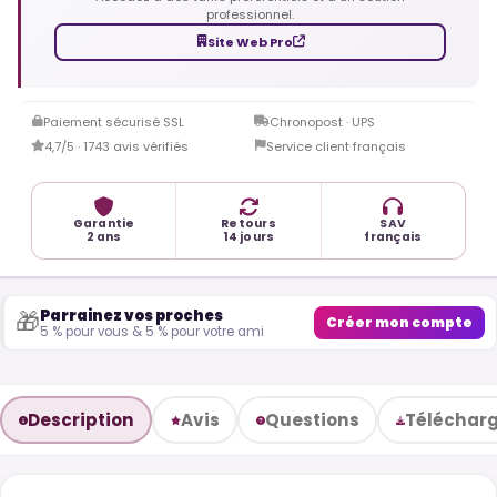
professionnel.
Site Web Pro
Paiement sécurisé SSL
Chronopost · UPS
4,7/5 · 1743 avis vérifiés
Service client français
Garantie
Retours
SAV
2 ans
14 jours
français
Parrainez vos proches
🎁
Créer mon compte
5 % pour vous & 5 % pour votre ami
Description
Avis
Questions
Téléchar