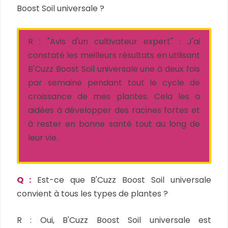
Boost Soil universale ?
R :
"Avis d'un cultivateur expert" : J'ai
constaté les meilleurs résultats en utilisant
B'Cuzz Boost Soil universale une à deux fois
par semaine pendant tout le cycle de
croissance de mes plantes. Cela les a
aidées à développer des racines fortes et
à rester en bonne santé tout au long de
leur vie.
Q :
Est-ce que B'Cuzz Boost Soil universale
convient à tous les types de plantes ?
R :
Oui, B'Cuzz Boost Soil universale est