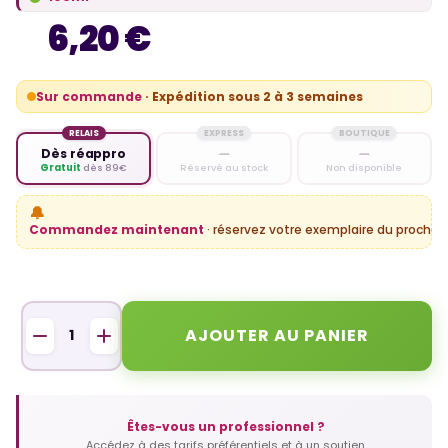
6,20 €
Sur commande
· Expédition sous 2 à 3 semaines
RELAIS
EXPRESS
BOUTIQUE
Dès réappro
—
—
Gratuit
dès 89€
Réservé au stock
Non disponible
🔔
Commandez maintenant
· réservez votre exemplaire du prochain
AJOUTER AU PANIER
Êtes-vous un professionnel ?
Accédez à des tarifs préférentiels et à un soutien