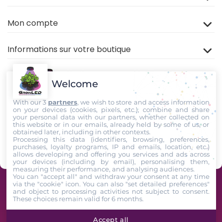
Mon compte
Informations sur votre boutique
Welcome
With our 3
partners
, we wish to store and access information
on your devices (cookies, pixels, etc.), combine and share
your personal data with our partners, whether collected on
this website or in our emails, already held by some of us, or
Rejoignez nous sur
TIKTOK
,
Youtube
et
Facebook
!
obtained later, including in other contexts.
Processing this data (identifiers, browsing, preferences,
purchases, loyalty programs, IP and emails, location, etc.)
Suivez-Nous
allows developing and offering you services and ads across
your devices (including by email), personalising them,
measuring their performance, and analysing audiences.
You can "accept all" and withdraw your consent at any time
via the "cookie" icon
. You can also "set detailed preferences"
GrowLED - Équipe de passionnés horticoles à votre service depuis 2009 -
and object to processing activities not subject to consent.
These choices remain valid for 6 months.
2026. All Rights Reserved
Accept all