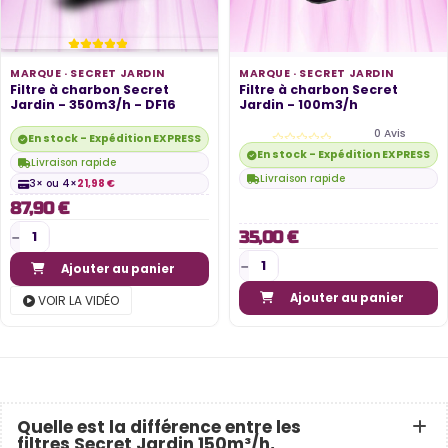
MARQUE ·
SECRET JARDIN
MARQUE ·
SECRET JARDIN
Filtre à charbon Secret
Filtre à charbon Secret
Jardin - 350m3/h - DF16
Jardin - 100m3/h
0 Avis
En stock - Expédition EXPRESS disponible
En stock - Expédition EXPRESS di
Livraison rapide
Livraison rapide
3× ou 4×
21,98 €
87,90 €
35,00 €
Ajouter au panier
Ajouter au panier
VOIR LA VIDÉO
Quelle est la différence entre les
filtres Secret Jardin 150m³/h,