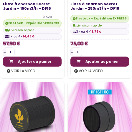
Filtre à charbon Secret
Filtre à charbon Secret
Jardin - 150m3/h - DF16
Jardin - 250m3/h - DF16
0 Avis
En stock - Expédition EXPRESS di
En stock - Expédition EXPRESS disponible
Livraison rapide
Livraison rapide
3× ou 4×
18,75 €
3× ou 4×
14,48 €
57,90 €
75,00 €
Ajouter au panier
Ajouter au panier
VOIR LA VIDÉO
VOIR LA VIDÉO