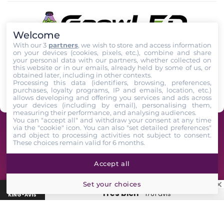
Welcome
With our 3
partners
, we wish to store and access information
on your devices (cookies, pixels, etc.), combine and share
your personal data with our partners, whether collected on
this website or in our emails, already held by some of us, or
Rejoignez nous sur
TIKTOK
,
Youtube
et
Facebook
!
obtained later, including in other contexts.
Processing this data (identifiers, browsing, preferences,
purchases, loyalty programs, IP and emails, location, etc.)
Suivez-Nous
allows developing and offering you services and ads across
your devices (including by email), personalising them,
measuring their performance, and analysing audiences.
You can "accept all" and withdraw your consent at any time
via the "cookie" icon
. You can also "set detailed preferences"
GrowLED - Équipe de passionnés horticoles à votre service depuis 2009 -
and object to processing activities not subject to consent.
These choices remain valid for 6 months.
2026. All Rights Reserved
Accept all
Set your choices
★
Avis clients GrowLED : 4,7/5 sur 1743 avis vérifiés King-Avis
“Très bien”
1761 avis
KING-AVIS
Lampe, box, engrais, marque…
🔍