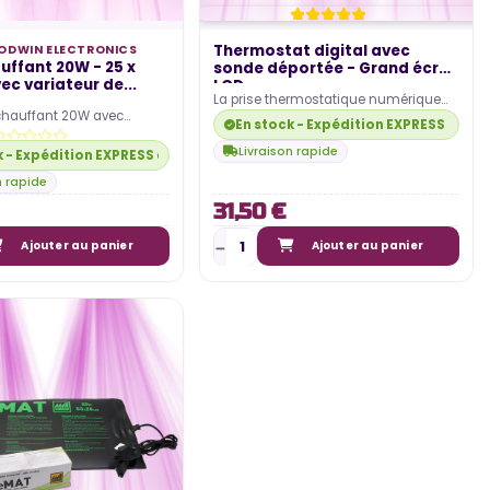
Thermostat digital avec
ODWIN ELECTRONICS
uffant 20W - 25 x
sonde déportée - Grand écran
ec variateur de...
LCD
La prise thermostatique numérique
 chauffant 20W avec
offre une régulation de température
En stock - Expédition EXPRESS dispo
e température est un
précise et…
ble pour tout…
Livraison rapide
k - Expédition EXPRESS disponible
n rapide
31,50 €
Ajouter au panier
Ajouter au panier