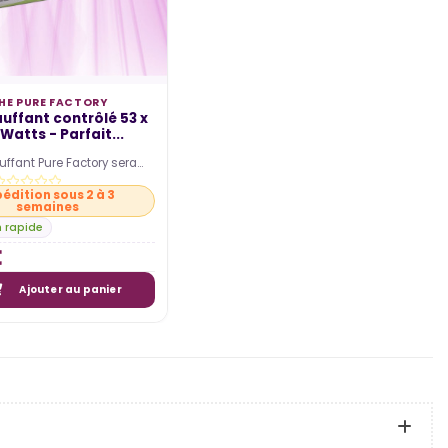
HE PURE FACTORY
uffant contrôlé 53 x
Watts - Parfait...
uffant Pure Factory sera
l de vos semis et boutures.
édition sous 2 à 3
semaines
n rapide
€
Ajouter au panier