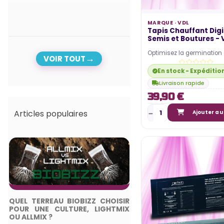
MARQUE ·
VDL
Tapis Chauffant Digi
Semis et Boutures - 
Optimisez la germination 
VOIR TOUT
l'enracinement de vos cult
Tapis Chauffant Digital…
En stock - Expéditio
Livraison rapide
39,90 €
Articles populaires
Ajouter au
QUEL TERREAU BIOBIZZ CHOISIR
TOP 5 DES ME
POUR UNE CULTURE, LIGHTMIX
ÉCLAIRAGES HORTI
OU ALLMIX ?
2024 - GUIDE COMPL