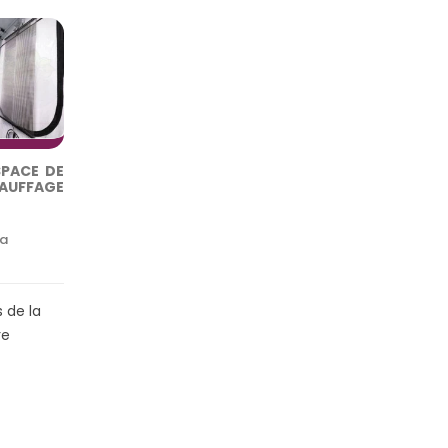
SPACE DE
HAUFFAGE
la
 de la
re