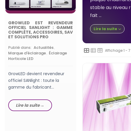
stable au niveau r
QUELLE PUISSANCE
fait ...
LED HORTICOLE 
DÉBUTANT EN GROW
GROWLED EST REVENDEUR
OFFICIEL SANLIGHT : GAMME
Lire la suite
COMPLÈTE, ACCESSOIRES, SAV
Publié dans:
Lampes
ET SOLUTIONS PRO
horticoles LEDs
,
Choisi
Lampe de Culture
Publié dans:
Actualités
,
Affichage 1 - 7
Marque d'éclairage
,
Éclairage
Horticole LED
Quelle puissance de
horticole pour début
réels, W/m², PPFD, su
GrowLED devient revendeur
60x60 : le guide Grow
officiel SANlight : toute la
gamme du fabricant
Lire la suite
autrichien en stock, des
luminaires EVO aux...
Lire la suite