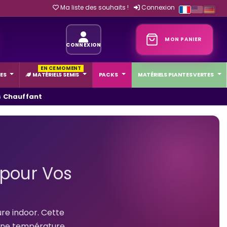
Ma liste des souhaits !
Connexion
MON PANIER
CONNEXION
EN CE MOMENT
ES
MATÉRIELS SEMIS
PACKS
MATÉRIELS PLANTES VERTES
s Chauffant
 pour Vos
ure indoor. Cette
 une température