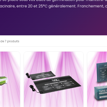
acinaire, entre 20 et 25°C généralement. Franchement, c'e
 DE LAMPE
POUR UN
 ?
r sa
 de 7 produits
CAMÉRA DE CULTURE WIFI
 lampe LED
VIVOSUN GROW CAM 6MM 2K
QHD
er ? Watts
rface
Publié dans:
Actualités
LED pour...
Marre de l'anxiété quand tu
t'absentes de ta culture ? La
Caméra de Culture WiFi
VIVOSUN Grow Cam 6mm 2K
QHD te...
Lire la suite