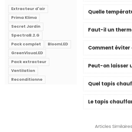
Extracteur d'air
Quelle températu
Prima Klima
Secret Jardin
Faut-il un therm
SpectraB.2.G
Pack complet
BloomLED
Comment éviter q
GreenVisuaLED
Pack extracteur
Peut-on laisser 
Ventilation
Reconditionne
Quel tapis chauf
Le tapis chauffan
Articles Similaire