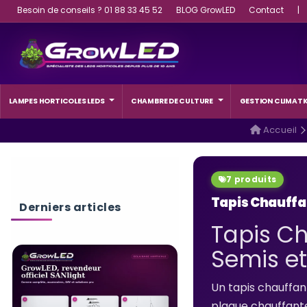
Besoin de conseils ? 01 88 33 45 52
BLOG GrowLED
Contact
|
LAMPES HORTICOLES LEDS
CHAMBRE DE CULTURE
GESTION CLIMATI
Accueil
7 produits
Tapis Chauffa
Derniers articles
Tapis Ch
Semis et
Un tapis chauffant
plaque chauffant