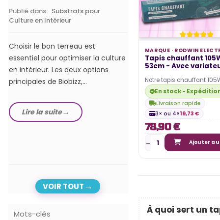
Publié dans:
Substrats pour
Publié dans:
Lampes hor
Culture en Intérieur
LEDs
Choisir le bon terreau est
Dans notre guide com
MARQUE ·
RODWIN ELECT
essentiel pour optimiser la culture
meilleurs éclairages ho
Tapis chauffant 105W
53cm - Avec variateur
en intérieur. Les deux options
de 2024, nous exploron
Notre tapis chauffant 105
principales de Biobizz,...
options les plus...
variateur de température 
En stock - Expéditio
incontournable pour tout…
Livraison rapide
Lire la suite
Lire la suite
3× ou 4×
19,73 €
78,90 €
Ajouter au
VOIR TOUT
À quoi sert un t
Mots-clés