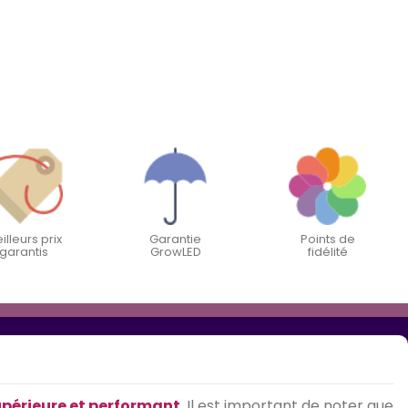
illeurs prix
Garantie
Points de
garantis
GrowLED
fidélité
upérieure et performant
. Il est important de noter que