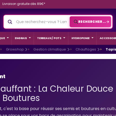
Livraison gratuite dès 89€*
RECHERCHER...
QUE
ENGRAIS
TERREAUX / POTS
HYDROPONIE
ACCESSOIR
Growshop
Gestion climatique
Chauffages
Tapi
nt
auffant : La Chaleur Douce
 Boutures
, c'est la base pour réussir ses semis et boutures en cult
e se place sous vos bacs de germination pour maintenir