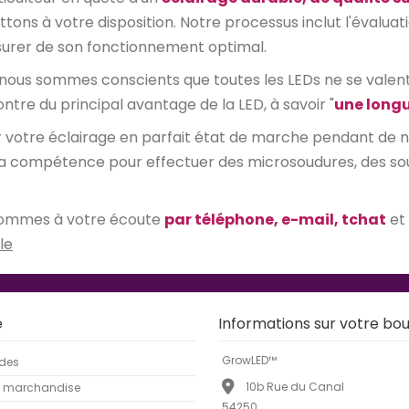
ons à votre disposition. Notre processus inclut l'évaluati
assurer de son fonctionnement optimal.
 nous sommes conscients que toutes les LEDs ne se valent p
ontre du principal avantage de la LED, à savoir "
une longu
er votre éclairage en parfait état de marche pendant de
la compétence pour effectuer des microsoudures, des soudu
s sommes à votre écoute
par téléphone, e-mail, tchat
et
le
e
Informations sur votre bou
GrowLED™
des
10b Rue du Canal
e marchandise
54250