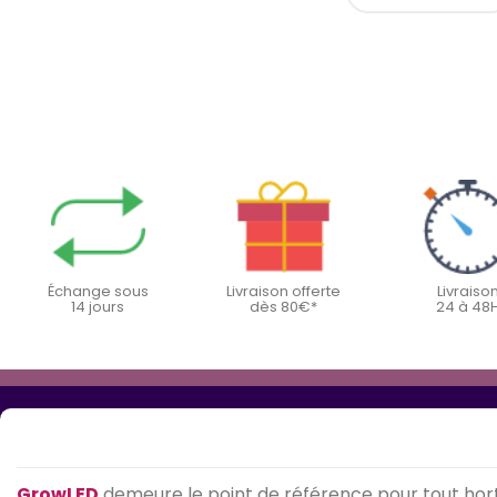
Échange sous
Livraison offerte
Livraiso
14 jours
dès 80€*
24 à 48
GrowLED
demeure le point de référence pour tout hort