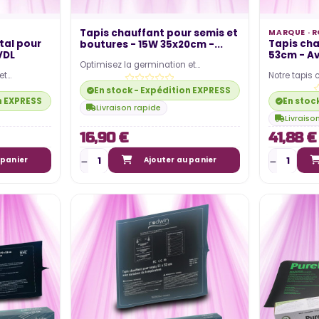
Tapis chauffant pour semis et
MARQUE ·
R
tal pour
Tapis cha
boutures - 15W 35x20cm -...
VDL
53cm - Av
Optimisez la germination et
et
Notre tapis
l’enracinement de vos plantes grâce
ures. Le
variateur d
à ces tapis chauffants…
En stock - Expédition EXPRESS disponible
incontourna
n EXPRESS disponible
En stoc
Livraison rapide
Livraiso
16,90 €
41,88 €
 panier
Ajouter au panier
ILLEURS
COLES LED
QUEL EST LE COÛT ÉLECTRIQUE
ET
LIÉ À LA CONSOMMATION DE MA