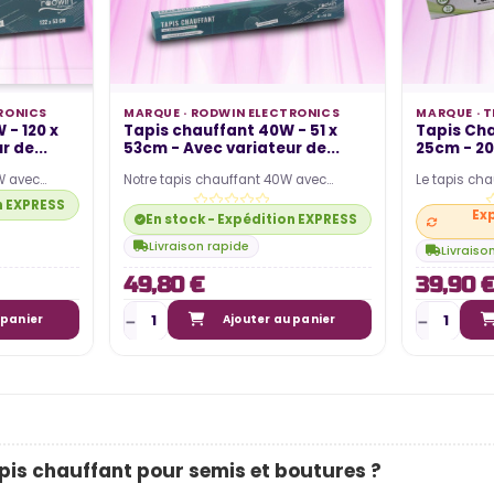
LAMPE HORTICOLE LED ?
ticoles
Publié dans:
Informations sur la
LED horticole
plet des
RONICS
MARQUE ·
RODWIN ELECTRONICS
MARQUE ·
T
L'article traite de la
rticoles LED
 - 120 x
Tapis chauffant 40W - 51 x
Tapis Cha
consommation électrique liée à
 de...
53cm - Avec variateur de...
25cm - 20
s les
l'utilisation d'une lampe horticole
W avec
Notre tapis chauffant 40W avec
Le tapis cha
est un
variateur de température est un
l'allier idéa
LED pour la culture en...
n EXPRESS disponible
Exp
incontournable pour tout…
La chaleur…
En stock - Expédition EXPRESS disponible
Livraison rapide
Livraiso
Lire la suite
49,80 €
39,90 
 panier
Ajouter au panier
apis chauffant pour semis et boutures ?