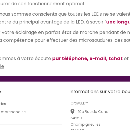
assurer de son fonctionnement optimal.
 nous sommes conscients que toutes les LEDs ne se valent p
ontre du principal avantage de la LED, à savoir "
une longu
er votre éclairage en parfait état de marche pendant de
la compétence pour effectuer des microsoudures, des soudu
s sommes à votre écoute
par téléphone, e-mail, tchat
et
le
e
Informations sur votre bou
GrowLED™
des
10b Rue du Canal
e marchandise
54250
Champigneulles