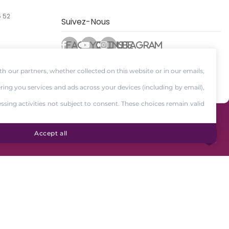
5 52
Suivez-Nous
Facebook
Youtube
Instagram
th our partners, whether collected on this website or in our emails,
ering you services and ads across your devices (including by email),
essing activities not subject to consent. These choices remain valid
Accept all