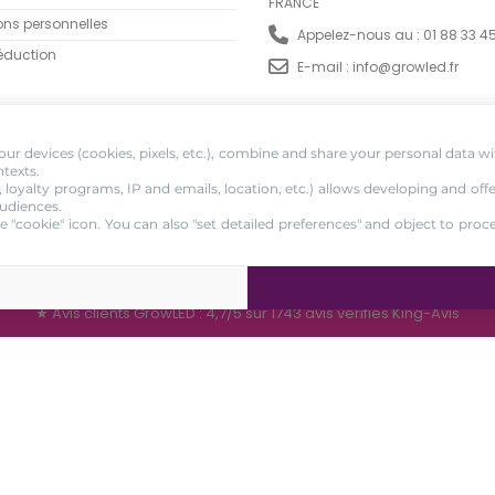
FRANCE
ons personnelles
Appelez-nous au :
01 88 33 4
éduction
E-mail :
info@growled.fr
ur devices (cookies, pixels, etc.), combine and share your personal data wi
ntexts.
, loyalty programs, IP and emails, location, etc.) allows developing and off
udiences.
e "cookie" icon
. You can also "set detailed preferences" and object to proc
l Rights Reserved
★
Avis clients GrowLED : 4,7/5 sur 1743 avis vérifiés King-Avis