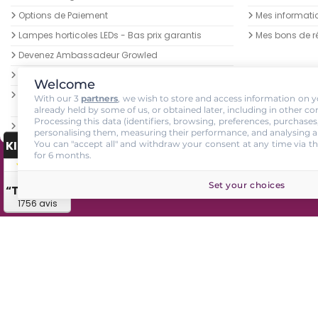
Options de Paiement
Mes informati
Lampes horticoles LEDs - Bas prix garantis
Mes bons de r
Devenez Ambassadeur Growled
Livraison des colis
Welcome
Retrait de commande GrowLED au growshop au
With our 3
partners
, we wish to store and access information on yo
palétuvier NANCY
already held by some of us, or obtained later, including in other co
Processing this data (identifiers, browsing, preferences, purchases
sitemap
personalising them, measuring their performance, and analysing a
KING-AVIS
You can "accept all" and withdraw your consent at any time via th
for 6 months.
GrowLED - Équipe de passionnés horticoles à votre service depuis 2009 - 2026. Al
4.7 / 5
Set your choices
“Très bien”
1756 avis