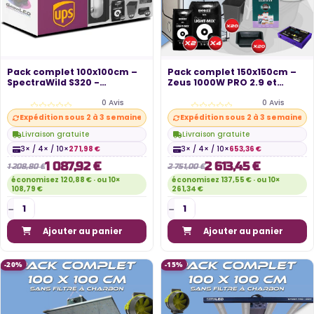
Pack complet 100x100cm –
Pack complet 150x150cm –
SpectraWild S320 -
Zeus 1000W PRO 2.9 et
Hydoshoot 100...
console -...
0 Avis
0 Avis
Expédition sous 2 à 3 semaines
Expédition sous 2 à 3 semaines
Livraison gratuite
Livraison gratuite
3× / 4× / 10×
271,98 €
3× / 4× / 10×
653,36 €
1 087,92 €
2 613,45 €
1 208,80 €
2 751,00 €
économisez 120,88 € · ou 10×
économisez 137,55 € · ou 10×
108,79 €
261,34 €
Ajouter au panier
Ajouter au panier
-20%
-15%