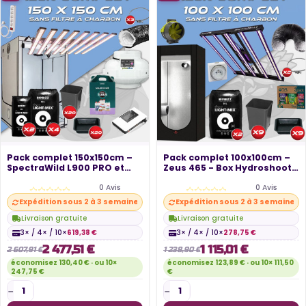
Pack complet 150x150cm –
Pack complet 100x100cm –
SpectraWild L900 PRO et
Zeus 465 - Box Hydroshoot
console...
100 -...
0 Avis
0 Avis
Expédition sous 2 à 3 semaines
Expédition sous 2 à 3 semaines
Livraison gratuite
Livraison gratuite
3× / 4× / 10×
619,38 €
3× / 4× / 10×
278,75 €
2 477,51 €
1 115,01 €
2 607,91 €
1 238,90 €
économisez 130,40 € · ou 10×
économisez 123,89 € · ou 10× 111,50
247,75 €
€