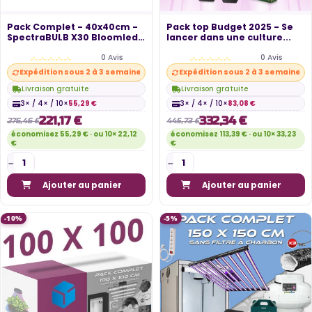
Pack Complet - 40x40cm -
Pack top Budget 2025 - Se
SpectraBULB X30 Bloomled
lancer dans une culture...
-...
0 Avis
0 Avis
Expédition sous 2 à 3 semaines
Expédition sous 2 à 3 semaines
Livraison gratuite
Livraison gratuite
3× / 4× / 10×
55,29 €
3× / 4× / 10×
83,08 €
221,17 €
332,34 €
276,46 €
445,73 €
économisez 55,29 € · ou 10× 22,12
économisez 113,39 € · ou 10× 33,23
€
€
Ajouter au panier
Ajouter au panier
-10%
-5%