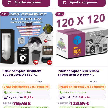
Ajouter au panier
Ajouter au panier
-10%
-10%
Pack complet 80x80cm –
Pack complet 120x120cm –
SpectraWILD S320 -
SpectraWILD M650 -
Hydroshoot 80...
Hydroshoot...
0 Avis
0 Avis
Expédition sous 2 à 3 semaines
Expédition sous 2 à 3 semaines
Livraison gratuite
Livraison gratuite
3× / 4× / 10×
191,62 €
3× / 4× / 10×
305,46 €
766,48 €
1 221,84 €
851,65 €
1 357,60 €