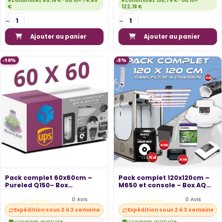
économisez 85,16 € · ou 10× 76,65
économisez 135,76 € · ou 10×
€
122,18 €
Ajouter au panier
Ajouter au panier
-10%
-5%
Pack complet 60x60cm –
Pack complet 120x120cm –
Pureled Q150- Box
M650 et console - Box AQ
Hydroshoot 60 -...
120+ -...
0 Avis
0 Avis
Expédition sous 2 à 3 semaines
Expédition sous 2 à 3 semaines
Livraison gratuite
Livraison gratuite