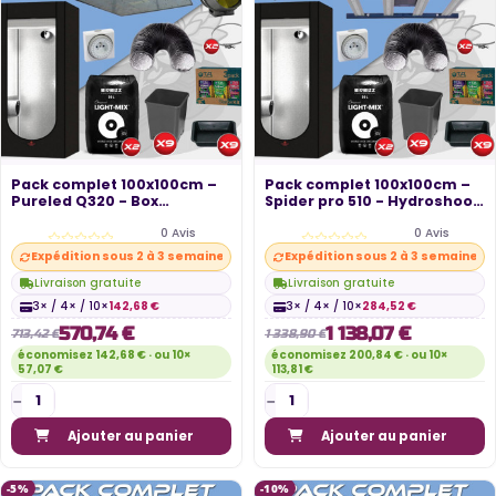
Pack complet 100x100cm –
Pack complet 100x100cm –
Pureled Q320 - Box
Spider pro 510 - Hydroshoot
hydroshoot...
100...
0 Avis
0 Avis
Expédition sous 2 à 3 semaines
Expédition sous 2 à 3 semaines
Livraison gratuite
Livraison gratuite
3× / 4× / 10×
142,68 €
3× / 4× / 10×
284,52 €
570,74 €
1 138,07 €
713,42 €
1 338,90 €
économisez 142,68 € · ou 10×
économisez 200,84 € · ou 10×
57,07 €
113,81 €
Ajouter au panier
Ajouter au panier
-5%
-10%