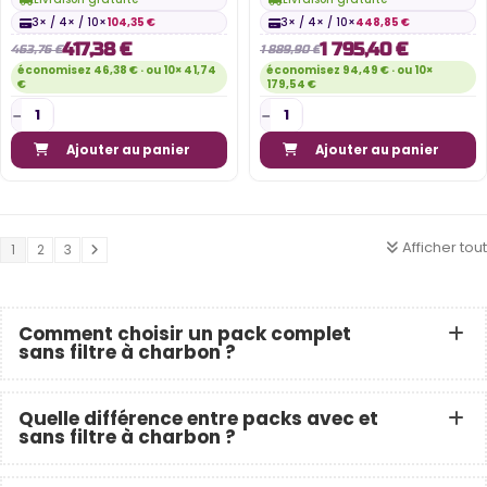
3× / 4× / 10×
104,35 €
3× / 4× / 10×
448,85 €
417,38 €
1 795,40 €
463,76 €
1 889,90 €
économisez 46,38 € · ou 10× 41,74
économisez 94,49 € · ou 10×
€
179,54 €
Ajouter au panier
Ajouter au panier
Afficher tout
1
2
3
Comment choisir un pack complet
sans filtre à charbon ?
Quelle différence entre packs avec et
sans filtre à charbon ?