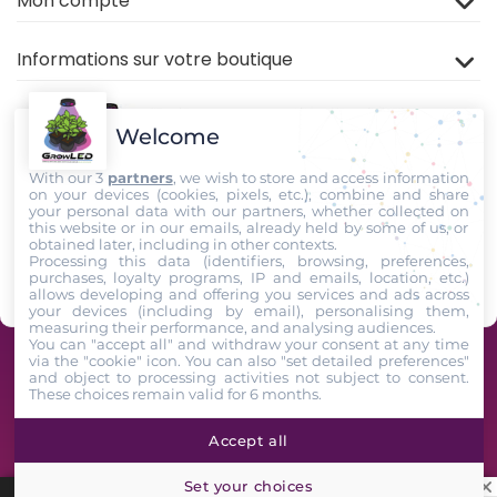
Mon compte
Informations sur votre boutique
Welcome
With our 3
partners
, we wish to store and access information
on your devices (cookies, pixels, etc.), combine and share
your personal data with our partners, whether collected on
this website or in our emails, already held by some of us, or
Rejoignez nous sur
TIKTOK
,
Youtube
et
Facebook
!
obtained later, including in other contexts.
Processing this data (identifiers, browsing, preferences,
purchases, loyalty programs, IP and emails, location, etc.)
Suivez-Nous
allows developing and offering you services and ads across
your devices (including by email), personalising them,
measuring their performance, and analysing audiences.
You can "accept all" and withdraw your consent at any time
via the "cookie" icon
. You can also "set detailed preferences"
GrowLED - Équipe de passionnés horticoles à votre service depuis 2009 -
and object to processing activities not subject to consent.
These choices remain valid for 6 months.
2026. All Rights Reserved
Accept all
Set your choices