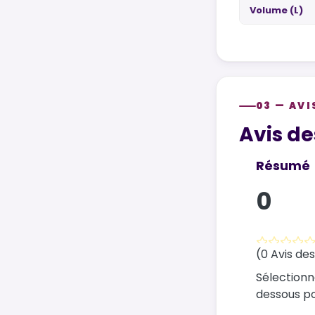
Volume (L)
03 — AVI
Customer re
Avis de
Résumé
0
(0 Avis des
Sélectionn
dessous pou