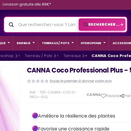
Livraison gratuite dès 89€*
RECHERCHER...
QUE
ENGRAIS
TERREAUX / POTS
HYDROPONIE
ACCESSOIR
owshop
Terreau / Pots
Terreaux
CANNA Coco Profes
CANNA Coco Professional Plus - 
Soyez le premier à donner votre avis
Réf. :
TER-CANNA-COCO-
CANNA
Favoris
Par
PRO+-50L
Améliore la résilience des plantes
Favorise une croissance rapide