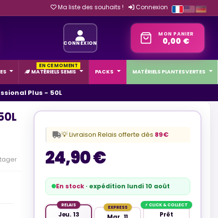
Ma liste des souhaits !
Connexion
MON PANIER
0,00 €
CONNEXION
EN CE MOMENT
ES
MATÉRIELS SEMIS
PACKS
MATÉRIELS PLANTES VERTES
sional Plus - 50L
50L
💡 Livraison Relais offerte dès
89€
24,90 €
tager
En stock
· expédition lundi 10 août
RELAIS
⚡ CLICK & COLLECT
EXPRESS
Jeu. 13
Prêt
Mar. 11