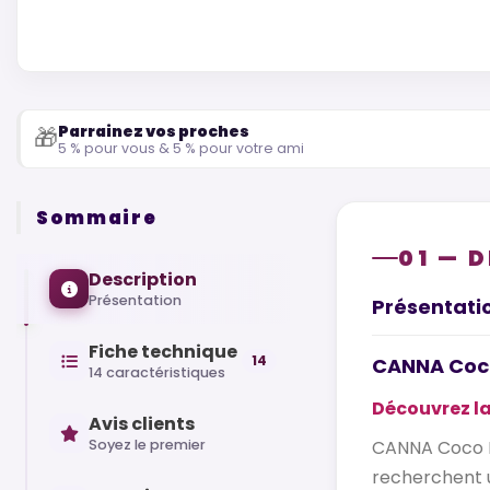
Parrainez vos proches
🎁
5 % pour vous & 5 % pour votre ami
Sommaire
01 — 
Description
Présentation
Présentati
Fiche technique
14
CANNA Coco 
14 caractéristiques
Découvrez la
Avis clients
Soyez le premier
CANNA Coco Pr
recherchent u