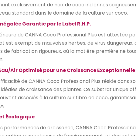
nant exclusivement de noix de coco indiennes soigneusem
uveau standard dans le domaine de la culture sur coco.
négalée Garantie par le Label R.H.P.
périeure de CANNA Coco Professional Plus est attestée par 
at est exempt de mauvaises herbes, de virus dangereux, ou
s de fabrication rigoureux, où la matière première ne tou
n.
au/Air Optimisé pour une Croissance Exceptionnelle
efficacité de CANNA Coco Professional Plus réside dans 
 idéales de croissance des plantes. Ce substrat unique off
ouvent associés à la culture sur fibre de coco, garantiss
es.
 et Écologique
s performances de croissance, CANNA Coco Professional Plus
e option respectueuse de l'environnement, et devient un