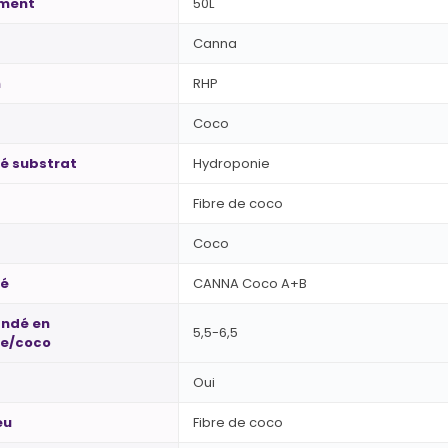
ement
50L
Canna
n
RHP
Coco
é substrat
Hydroponie
Fibre de coco
Coco
té
CANNA Coco A+B
ndé en
5,5-6,5
ue/coco
Oui
eu
Fibre de coco