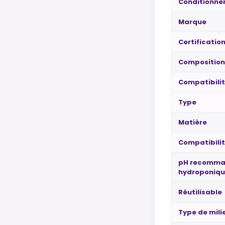
Conditionn
Marque
Certificatio
Composition
Compatibilit
Type
Matière
Compatibili
pH recomma
hydroponiq
Réutilisable
Type de mili