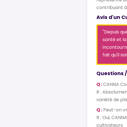
contribuant à 
Avis d'un C
"Depuis que
santé et la
incontourna
fait qu'il 
Questions 
Q :
CANNA Coco
R : Absolumen
variété de pl
Q :
Peut-on vr
R : Oui, CANNA
cultivateurs.