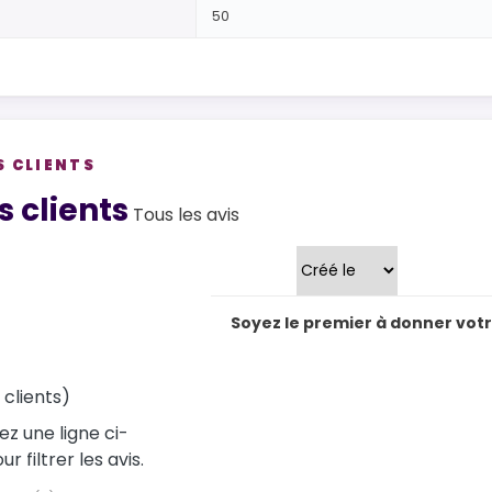
50
S CLIENTS
views
s clients
Tous les avis
Trier par
Soyez le premier à donner votre
 clients)
ez une ligne ci-
r filtrer les avis.