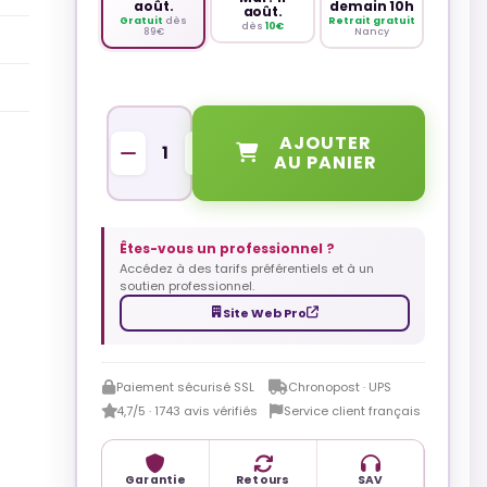
août.
demain 10h
août.
Gratuit
dès
Retrait gratuit
dès
10€
89€
Nancy
QUANTITÉ
AJOUTER
AU PANIER
Êtes-vous un professionnel ?
Accédez à des tarifs préférentiels et à un
soutien professionnel.
Site Web Pro
Paiement sécurisé SSL
Chronopost · UPS
4,7/5 · 1743 avis vérifiés
Service client français
Garantie
Retours
SAV