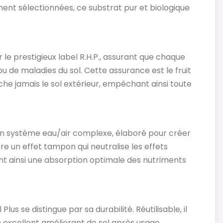
ent sélectionnées, ce substrat pur et biologique
le prestigieux label R.H.P., assurant que chaque
 de maladies du sol. Cette assurance est le fruit
che jamais le sol extérieur, empêchant ainsi toute
son système eau/air complexe, élaboré pour créer
re un effet tampon qui neutralise les effets
ant ainsi une absorption optimale des nutriments
 se distingue par sa durabilité. Réutilisable, il
 excellent améliorant de sol après usage,