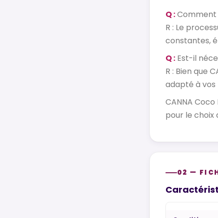
Q :
Comment le
R : Le proce
constantes, él
Q :
Est-il néce
R : Bien que 
adapté à vos 
CANNA Coco Pr
pour le choix 
02 — FIC
Caractérist