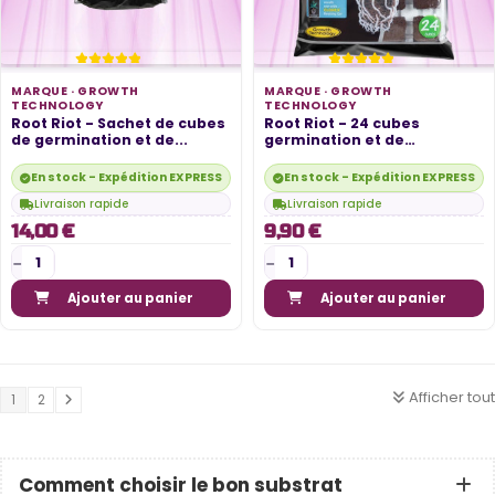
MARQUE ·
GROWTH
MARQUE ·
GROWTH
TECHNOLOGY
TECHNOLOGY
Root Riot - Sachet de cubes
Root Riot - 24 cubes
de germination et de...
germination et de
bouturage - GROWTH...
En stock - Expédition EXPRESS disponible
En stock - Expédition EXPRESS di
Livraison rapide
Livraison rapide
14,00 €
9,90 €
Ajouter au panier
Ajouter au panier
Afficher tout
1
2
Comment choisir le bon substrat