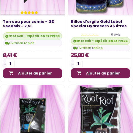
Terreau pour semis - GD
Billes d'argile Gold Label
SeedMix - 2,5L
Special Hydrocorn 45 litres
0 Avis
En stock - Expédition EXPRESS disponible
En stock - Expédition EXPRESS di
Livraison rapide
Livraison rapide
8,41 €
25,80 €
Ajouter au panier
Ajouter au panier