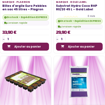
MARQUE ·
PLAGRON
MARQUE ·
GOLD LABEL
Billes d'argile Euro Pebbles
Substrat Hydro Coco RHP
en sac 45 litres - Plagron
80/20 45 L - Gold Label
0 Avis
En stock - Expédition EXPRESS disponible
En stock - Expédition EXPRESS di
Livraison rapide
Livraison rapide
33,90 €
29,90 €
Ajouter au panier
Ajouter au panier