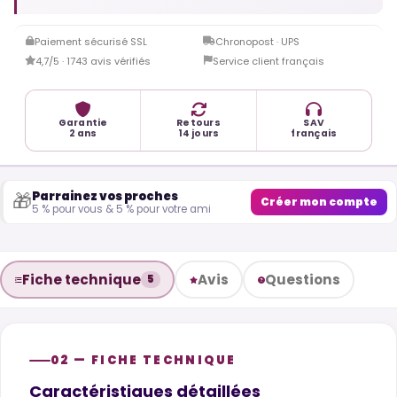
Paiement sécurisé SSL
Chronopost · UPS
4,7/5 · 1743 avis vérifiés
Service client français
Garantie
Retours
SAV
2 ans
14 jours
français
Parrainez vos proches
🎁
Créer mon compte
5 % pour vous & 5 % pour votre ami
Fiche technique
Avis
Questions
5
02 — FICHE TECHNIQUE
Caractéristiques détaillées