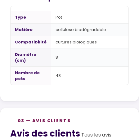
Type
Pot
Matière
cellulose biodégradable
Compatibilité
cultures biologiques
Diamètre
8
(cm)
Nombre de
48
pots
03 — AVIS CLIENTS
Avis des clients
Customer reviews
Tous les avis