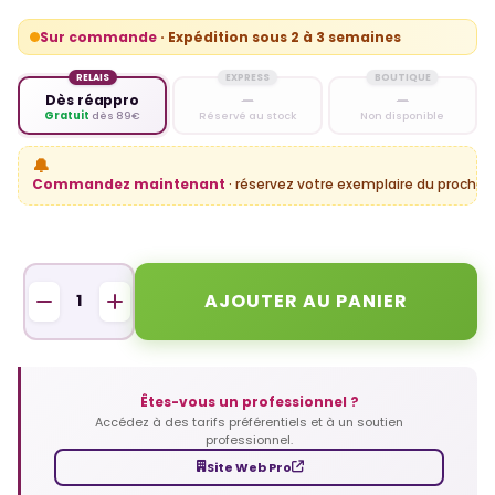
Sur commande
· Expédition sous 2 à 3 semaines
RELAIS
EXPRESS
BOUTIQUE
Dès réappro
—
—
Gratuit
dès 89€
Réservé au stock
Non disponible
🔔
Commandez maintenant
· réservez votre exemplaire du prochain
AJOUTER AU PANIER
Êtes-vous un professionnel ?
Accédez à des tarifs préférentiels et à un soutien
professionnel.
Site Web Pro