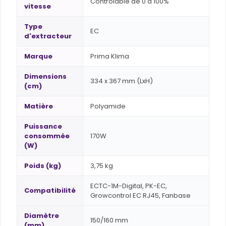
Contrôlable de 0 à 100%
vitesse
Type
EC
d'extracteur
Marque
Prima Klima
Dimensions
334 x 367 mm (LxH)
(cm)
Matière
Polyamide
Puissance
consommée
170W
(W)
Poids (kg)
3,75 kg
ECTC-1M-Digital, PK-EC,
Compatibilité
Growcontrol EC RJ45, Fanbase
Diamètre
150/160 mm
(mm)