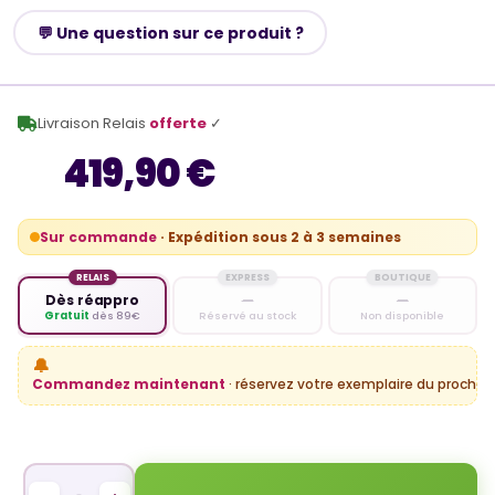
💬 Une question sur ce produit ?
Livraison Relais
offerte
✓
419,90 €
Sur commande
· Expédition sous 2 à 3 semaines
RELAIS
EXPRESS
BOUTIQUE
Dès réappro
—
—
Gratuit
dès 89€
Réservé au stock
Non disponible
🔔
Commandez maintenant
· réservez votre exemplaire du prochain