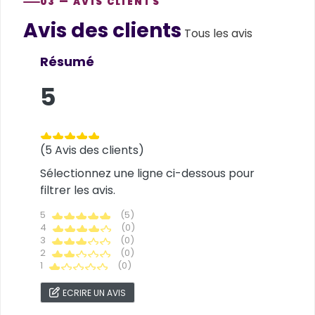
03 — AVIS CLIENTS
Avis des clients
Customer reviews
Tous les avis
Résumé
5
(5 Avis des clients)
Sélectionnez une ligne ci-dessous pour
filtrer les avis.
5
(5)
4
(0)
3
(0)
2
(0)
1
(0)
ECRIRE UN AVIS