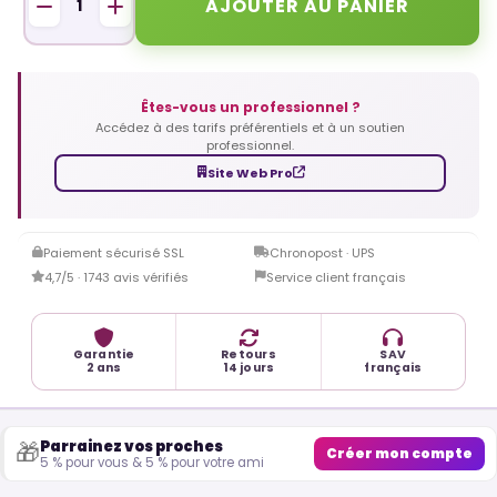
AJOUTER AU PANIER
Êtes-vous un professionnel ?
Accédez à des tarifs préférentiels et à un soutien
professionnel.
Site Web Pro
Paiement sécurisé SSL
Chronopost · UPS
4,7/5 · 1743 avis vérifiés
Service client français
Garantie
Retours
SAV
2 ans
14 jours
français
Parrainez vos proches
🎁
Créer mon compte
5 % pour vous & 5 % pour votre ami