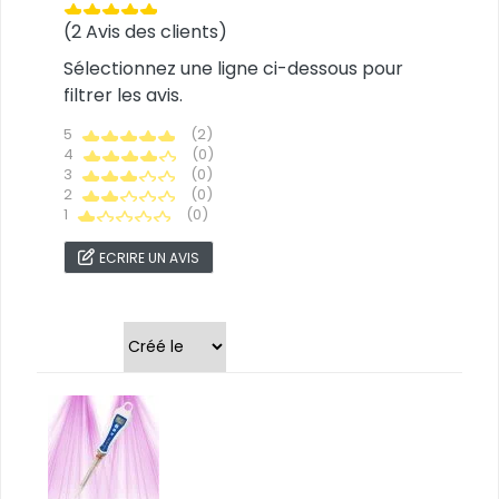
(2 Avis des clients)
Sélectionnez une ligne ci-dessous pour
filtrer les avis.
5
(2)
4
(0)
3
(0)
2
(0)
1
(0)
ECRIRE UN AVIS
Trier par