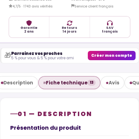
4,7/5 · 1743 avis vérifiés
Service client français
Garantie
Retours
SAV
2 ans
14 jours
français
Parrainez vos proches
🎁
Créer mon compte
5 % pour vous & 5 % pour votre ami
Description
Fiche technique
Avis
Qu
13
01 — DESCRIPTION
Présentation du produit