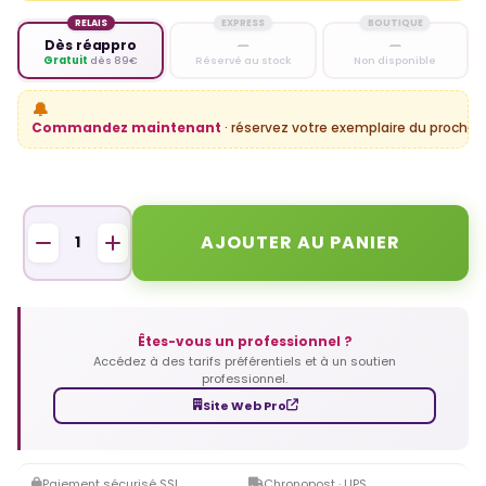
RELAIS
EXPRESS
BOUTIQUE
Dès réappro
—
—
Gratuit
dès 89€
Réservé au stock
Non disponible
🔔
Commandez maintenant
· réservez votre exemplaire du prochain
AJOUTER AU PANIER
Êtes-vous un professionnel ?
Accédez à des tarifs préférentiels et à un soutien
professionnel.
Site Web Pro
Paiement sécurisé SSL
Chronopost · UPS