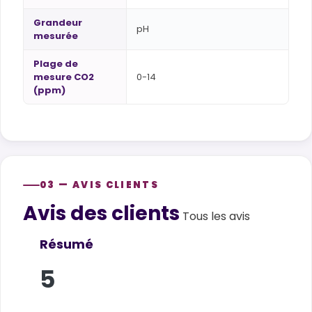
Grandeur
pH
mesurée
Plage de
mesure CO2
0-14
(ppm)
03 — AVIS CLIENTS
Avis des clients
Customer reviews
Tous les avis
Résumé
5