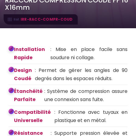
RACCORD COMPRESSION COUDÉ FF 16
X16mm
IRR-RACC-COMPR-COUD
Réf.
Installation
: Mise en place facile sans
Rapide
soudure ni collage.
Design
: Permet de gérer les angles de 90
Coudé
degrés dans les espaces réduits.
Étanchéité
: Système de compression assure
Parfaite
une connexion sans fuite.
Compatibilité
: Fonctionne avec tuyaux en
Universelle
plastique et en métal.
Résistance
: Supporte pression élevée et