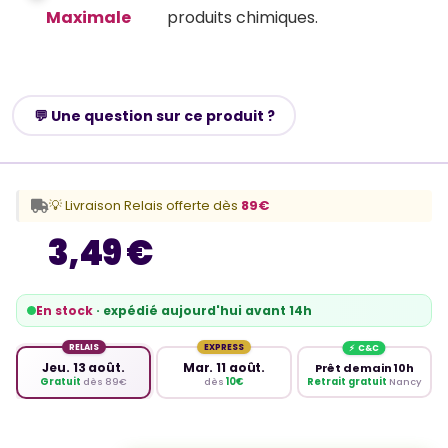
Maximale
produits chimiques.
💬 Une question sur ce produit ?
💡 Livraison Relais offerte dès
89€
3,49 €
En stock
· expédié aujourd'hui avant 14h
RELAIS
EXPRESS
Jeu. 13 août.
Mar. 11 août.
Prêt demain 10h
Retrait gratuit
Nancy
Gratuit
dès 89€
dès
10€