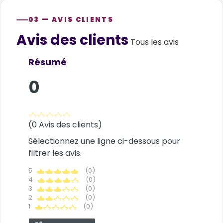
03 — AVIS CLIENTS
Avis des clients
Customer reviews
Tous les avis
Résumé
0
(0 Avis des clients)
Sélectionnez une ligne ci-dessous pour
filtrer les avis.
5
(0)
4
(0)
3
(0)
2
(0)
1
(0)