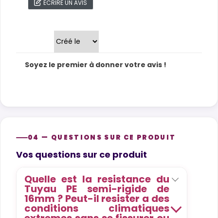
ECRIRE UN AVIS
Trier par
Soyez le premier à donner votre avis !
04 — QUESTIONS SUR CE PRODUIT
Product questions
Vos questions sur ce produit
Quelle est la resistance du
Tuyau PE semi-rigide de
16mm ? Peut-il resister a des
conditions climatiques