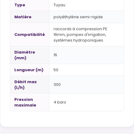
Type
Tuyau
Matière
polyéthylène semi-rigide
raccords à compression PE
Compatibilité
16mm, pompes d'irrigation,
systèmes hydroponiques
Diamètre
16
(mm)
Longueur (m)
50
Débit max
300
(L/h)
Pression
4 bars
maximale