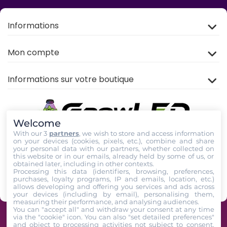
Informations
Mon compte
Informations sur votre boutique
Welcome
With our 3
partners
, we wish to store and access information
on your devices (cookies, pixels, etc.), combine and share
your personal data with our partners, whether collected on
this website or in our emails, already held by some of us, or
Rejoignez nous sur
TIKTOK
,
Youtube
et
Facebook
!
obtained later, including in other contexts.
Processing this data (identifiers, browsing, preferences,
purchases, loyalty programs, IP and emails, location, etc.)
Suivez-Nous
allows developing and offering you services and ads across
your devices (including by email), personalising them,
measuring their performance, and analysing audiences.
You can "accept all" and withdraw your consent at any time
via the "cookie" icon
. You can also "set detailed preferences"
GrowLED - Équipe de passionnés horticoles à votre service depuis 2009 -
and object to processing activities not subject to consent.