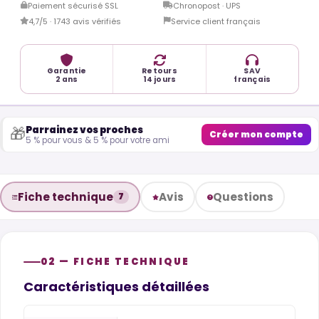
Paiement sécurisé SSL
Chronopost · UPS
4,7/5 · 1743 avis vérifiés
Service client français
Garantie
Retours
SAV
2 ans
14 jours
français
Parrainez vos proches
🎁
Créer mon compte
5 % pour vous & 5 % pour votre ami
Fiche technique
Avis
Questions
7
02 — FICHE TECHNIQUE
Caractéristiques détaillées