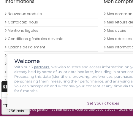
Informations
Mon compt
Nouveaux produits
Mes comman
Contactez-nous
Mes retours d
Mentions légales
Mes avoirs
Conditions générales de vente
Mes adresses
Options de Paiement
Mes informati
Lampes horticoles LEDs - Bas prix garantis
Mes bons de r
Welcome
Devenez Ambassadeur Growled
With our 3
partners
, we wish to store and access information on yo
Livraison des colis
already held by some of us, or obtained later, including in other co
Processing this data (identifiers, browsing, preferences, purchases
Retrait de commande GrowLED au growshop au
personalising them, measuring their performance, and analysing a
palétuvier NANCY
KING-AVIS
You can "accept all" and withdraw your consent at any time via th
for 6 months.
sitemap
4.7 / 5
Set your choices
“Très bien”
GrowLED - Équipe de passionnés horticoles à votre service depuis 2009 - 2026. Al
1756 avis