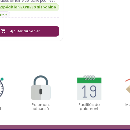
cubes en laine de roche pour les
 germination de vos graines.
 Expédition EXPRESS disponible
apide
Ajouter au panier
n
Paiement
Facilités de
Me
H
sécurisé
paiement