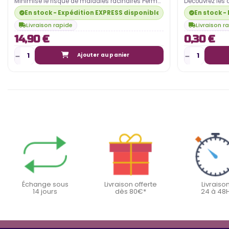
Minimise le risque de maladies racinaires Permet
Découvrez les 
une répartition uniforme des nutriments…
boutures et la
En stock - Expédition EXPRESS disponible
En stock -
Livraison rapide
Livraison r
14,90 €
0,30 €
Ajouter au panier
Échange sous
Livraison offerte
Livraiso
14 jours
dès 80€*
24 à 48