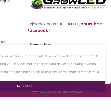
tique
Rejoignez nous sur
TIKTOK
,
Youtube
et
Facebook
!
5 52
Suivez-Nous
Facebook
Youtube
Instagram
th our partners, whether collected on this website or in our emails,
ering you services and ads across your devices (including by email),
essing activities not subject to consent. These choices remain valid
Accept all