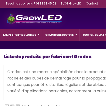
Besoin de conseils ? 01 88 33 45 52
BLOG GrowLED
Contact
|
LAMPES HORTICOLES LEDS
CHAMBRE DE CULTURE
GESTION CLIMATI
Liste de produits par fabricant Grodan
Grodan est une marque spécialisée dans la productio
roche et des cubes de démarrage pour la propagation d
sont conçus pour être stériles, réguliers et durables,
variété d'applications horticoles, notamment la cult